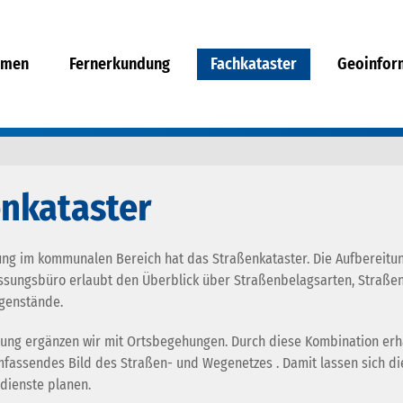
hmen
Fernerkundung
Fachkataster
Geoinfor
enkataster
g im kommunalen Bereich hat das Straßenkataster. Die Aufbereitu
sungsbüro erlaubt den Überblick über Straßenbelagsarten, Straße
genstände.
tung ergänzen wir mit Ortsbegehungen. Durch diese Kombination erha
mfassendes Bild des Straßen- und Wegenetzes . Damit lassen sich di
dienste planen.