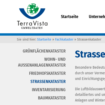
Startseite
Unterne
Sie sind hier:
Startseite
»
Fachkataster
»
Strassenkataster
Strass
GRÜNFLÄCHENKATASTER
WOHN- UND
AUSSENANLAGENKATASTER
Besondere Bedeutun
FRIEDHOFSKATASTER
durch unser Vermes
und Einrichtungsge
STRASSENKATASTER
Die Luftbildauswer
INVENTARISIERUNG
detailliertes und u
BAUMKATASTER
Anlagen und Winter